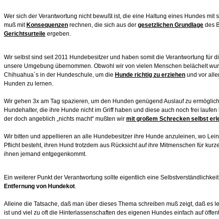
Wer sich der Verantwortung nicht bewußt ist, die eine Haltung eines Hundes mit si
muß mit
Konsequenzen
rechnen, die sich aus der
gesetzlichen Grundlage
des B
Gerichtsurteile
ergeben.
Wir selbst sind seit 2011 Hundebesitzer und haben somit die Verantwortung für di
unsere Umgebung übernommen. Obwohl wir von vielen Menschen belächelt wurd
Chihuahua´s in der Hundeschule, um die
Hunde richtig zu erziehen
und vor alle
Hunden zu lernen.
Wir gehen 3x am Tag spazieren, um den Hunden genügend Auslauf zu ermöglic
Hundehalter, die ihre Hunde nicht im Griff haben und diese auch noch frei laufe
der doch angeblich „nichts macht“ mußten wir
mit großem Schrecken selbst erl
Wir bitten und appellieren an alle Hundebesitzer ihre Hunde anzuleinen, wo Lein
Pflicht besteht, ihren Hund trotzdem aus Rücksicht auf ihre Mitmenschen für kurz
ihnen jemand entgegenkommt.
Ein weiterer Punkt der Verantwortung sollte eigentlich eine Selbstverständlichke
Entfernung von Hundekot
.
Alleine die Tatsache, daß man über dieses Thema schreiben muß zeigt, daß es le
ist und viel zu oft die Hinterlassenschaften des eigenen Hundes einfach auf öff