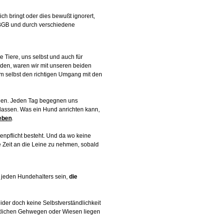
ch bringt oder dies bewußt ignorert,
GB und durch verschiedene
e Tiere, uns selbst und auch für
en, waren wir mit unseren beiden
m selbst den richtigen Umgang mit den
hen. Jeden Tag begegnen uns
n lassen. Was ein Hund anrichten kann,
eben
.
enpflicht besteht. Und da wo keine
e Zeit an die Leine zu nehmen, sobald
it jeden Hundehalters sein,
die
ider doch keine Selbstverständlichkeit
entlichen Gehwegen oder Wiesen liegen