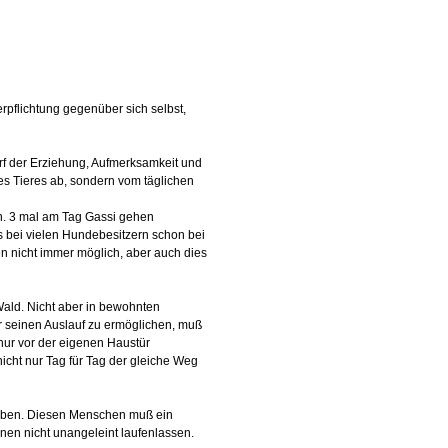
rpflichtung gegenüber sich selbst,
rf der Erziehung, Aufmerksamkeit und
es Tieres ab, sondern vom täglichen
en. 3 mal am Tag Gassi gehen
es bei vielen Hundebesitzern schon bei
en nicht immer möglich, aber auch dies
 Wald. Nicht aber in bewohnten
r seinen Auslauf zu ermöglichen, muß
nur vor der eigenen Haustür
icht nur Tag für Tag der gleiche Weg
haben. Diesen Menschen muß ein
nen nicht unangeleint laufenlassen.