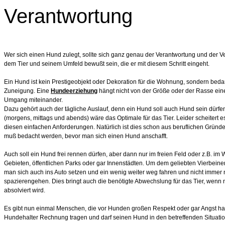
Verantwortung
Wer sich einen Hund zulegt, sollte sich ganz genau der Verantwortung und der Ve
dem Tier und seinem Umfeld bewußt sein, die er mit diesem Schritt eingeht.
Ein Hund ist kein Prestigeobjekt oder Dekoration für die Wohnung, sondern beda
Zuneigung. Eine
Hundeerziehung
hängt nicht von der Größe oder der Rasse ein
Umgang miteinander.
Dazu gehört auch der tägliche Auslauf, denn ein Hund soll auch Hund sein dürf
(morgens, mittags und abends) wäre das Optimale für das Tier. Leider scheitert 
diesen einfachen Anforderungen. Natürlich ist dies schon aus beruflichen Gründ
muß bedacht werden, bevor man sich einen Hund anschafft.
Auch soll ein Hund frei rennen dürfen, aber dann nur im freien Feld oder z.B. im
Gebieten, öffentlichen Parks oder gar Innenstädten. Um dem geliebten Vierbeine
man sich auch ins Auto setzen und ein wenig weiter weg fahren und nicht immer 
spazierengehen. Dies bringt auch die benötigte Abwechslung für das Tier, wenn n
absolviert wird.
Es gibt nun einmal Menschen, die vor Hunden großen Respekt oder gar Angst 
Hundehalter Rechnung tragen und darf seinen Hund in den betreffenden Situatio