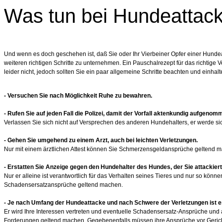
Was tun bei Hundeattac
Und wenn es doch geschehen ist, daß Sie oder Ihr Vierbeiner Opfer einer Hundeat
weiteren richtigen Schritte zu unternehmen. Ein Pauschalrezept für das richtige Ve
leider nicht, jedoch sollten Sie ein paar allgemeine Schritte beachten und einhalt
- Versuchen Sie nach Möglichkeit Ruhe zu bewahren.
- Rufen Sie auf jeden Fall die Polizei, damit der Vorfall aktenkundig aufgenom
Verlassen Sie sich nicht auf Versprechen des anderen Hundehalters, er werde s
- Gehen Sie umgehend zu einem Arzt, auch bei leichten Verletzungen.
Nur mit einem ärztlichen Attest können Sie Schmerzensgeldansprüche geltend 
- Erstatten Sie Anzeige gegen den Hundehalter des Hundes, der Sie attackiert
Nur er alleine ist verantwortlich für das Verhalten seines Tieres und nur so könne
Schadensersatzansprüche geltend machen.
- Je nach Umfang der Hundeattacke und nach Schwere der Verletzungen ist e
Er wird Ihre Interessen vertreten und eventuelle Schadensersatz-Ansprüche un
Forderungen geltend machen. Gegebenenfalls müssen ihre Ansprüche vor Gerich