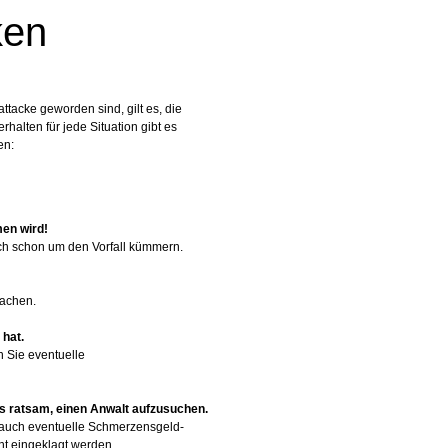
ken
tacke geworden sind, gilt es, die
rhalten für jede Situation gibt es
en:
men wird!
ich schon um den Vorfall kümmern.
machen.
 hat.
n Sie eventuelle
s ratsam, einen Anwalt aufzusuchen.
d auch eventuelle Schmerzensgeld-
t eingeklagt werden.