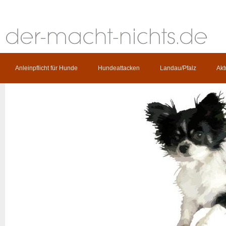
Anleinpflicht für Hunde
Hundeattacken
Landau/Pfalz
Akt