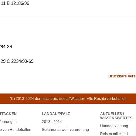
: 11 B 12186/96
/94-39
 29 C 2234/99-69
Druckbare Vers
(C) 2013-2024 der-macht-nichts.de / Wittauer - Alle Rechte vorbehalten
TTACKEN
LANDAU/PFALZ
AKTUELLES /
WISSENSWERTES
rfahrungen
2013 - 2014
Hundeerziehung
e von Hundehaltern
Gefahrenabwehrverordnung
Reisen mit Hund