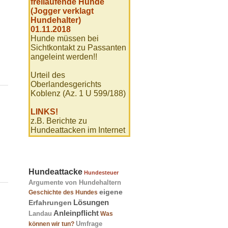
freilaufende Hunde
(Jogger verklagt
Hundehalter)
01.11.2018
Hunde müssen bei
Sichtkontakt zu Passanten
angeleint werden!!
Urteil des
Oberlandesgerichts
Koblenz (Az. 1 U 599/188)
LINKS!
z.B. Berichte zu
Hundeattacken im Internet
Hundeattacke
Hundesteuer
Argumente von Hundehaltern
eigene
Geschichte des Hundes
Lösungen
Erfahrungen
Anleinpflicht
Landau
Was
Umfrage
können wir tun?