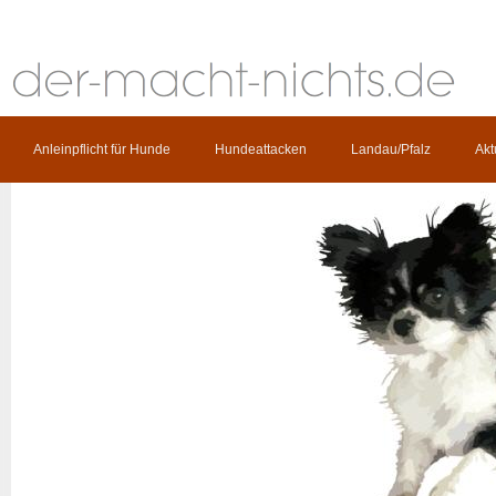
Anleinpflicht für Hunde
Hundeattacken
Landau/Pfalz
Akt