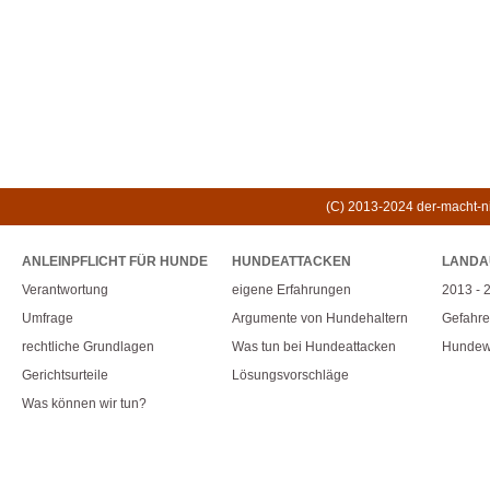
(C) 2013-2024 der-macht-nic
ANLEINPFLICHT FÜR HUNDE
HUNDEATTACKEN
LANDA
Verantwortung
eigene Erfahrungen
2013 - 
Umfrage
Argumente von Hundehaltern
Gefahr
rechtliche Grundlagen
Was tun bei Hundeattacken
Hundew
Gerichtsurteile
Lösungsvorschläge
Was können wir tun?