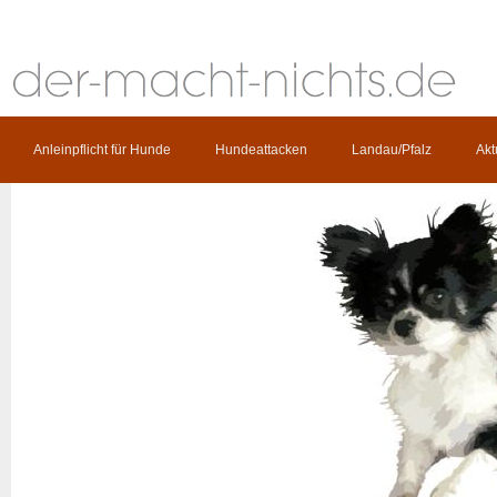
Anleinpflicht für Hunde
Hundeattacken
Landau/Pfalz
Akt