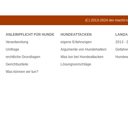
(C) 2013-2024 der-macht-nic
ANLEINPFLICHT FÜR HUNDE
HUNDEATTACKEN
LANDA
Verantwortung
eigene Erfahrungen
2013 - 
Umfrage
Argumente von Hundehaltern
Gefahr
rechtliche Grundlagen
Was tun bei Hundeattacken
Hundew
Gerichtsurteile
Lösungsvorschläge
Was können wir tun?